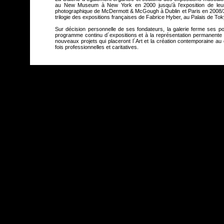
au New Museum à New York en 2000 jusqu’à l’exposition de leur
photographique de McDermott & McGough à Dublin et Paris en 2008/2009
trilogie des expositions françaises de Fabrice Hyber, au Palais de T
Sur décision personnelle de ses fondateurs, la galerie ferme ses por
programme continu d´expositions et à la représentation permanente 
nouveaux projets qui placeront l´Art et la création contemporaine au 
fois professionnelles et caritatives.